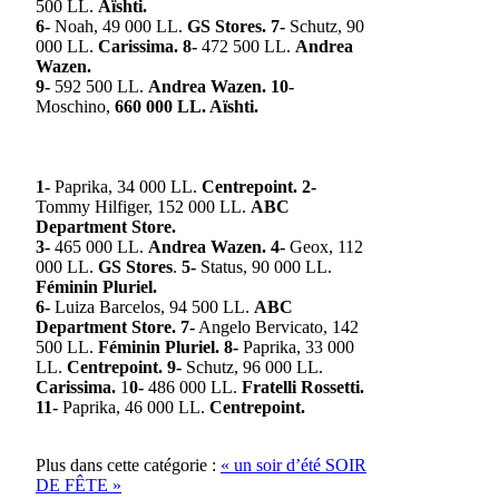
500 LL.
Aïshti.
6-
Noah, 49 000 LL.
GS Stores.
7-
Schutz, 90
000 LL.
Carissima.
8-
472 500 LL.
Andrea
Wazen.
9-
592 500 LL.
Andrea Wazen.
10-
Moschino,
660 000 LL. Aïshti.
1-
Paprika, 34 000 LL.
Centrepoint.
2-
Tommy Hilfiger, 152 000 LL.
ABC
Department Store.
3-
465 000 LL.
Andrea Wazen.
4-
Geox, 112
000 LL.
GS Stores
.
5-
Status, 90 000 LL.
Féminin Pluriel.
6-
Luiza Barcelos, 94 500 LL.
ABC
Department Store.
7-
Angelo Bervicato, 142
500 LL.
Féminin Pluriel.
8-
Paprika, 33 000
LL.
Centrepoint.
9-
Schutz, 96 000 LL.
Carissima.
1
0-
486 000 LL.
Fratelli Rossetti.
11-
Paprika, 46 000 LL.
Centrepoint.
Plus dans cette catégorie :
« un soir d’été
SOIR
DE FÊTE »