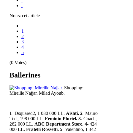
Notez cet article
1
2
3
4
5
(0 Votes)
Ballerines
Shopping:
Mireille Najjar.
Milad Ayoub.
1-
Dsquared2, 1 080 000 LL.
Aïshti.
2-
Mauro
Teci, 198 000 LL.
Féminin Pluriel.
3-
Coach,
262 000 LL.
ABC Department Store.
4-
424
000 LL.
Fratelli Rossetti.
5-
Valentino, 1 342