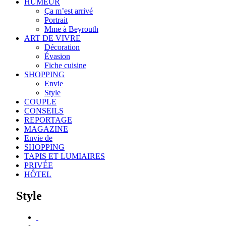
HUMEUR
Ça m’est arrivé
Portrait
Mme à Beyrouth
ART DE VIVRE
Décoration
Évasion
Fiche cuisine
SHOPPING
Envie
Style
COUPLE
CONSEILS
REPORTAGE
MAGAZINE
Envie de
SHOPPING
TAPIS ET LUMIAIRES
PRIVÉE
HÔTEL
Style