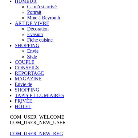
HUMEUR
Ça m’est arrivé
Portrait
Mme à Beyrouth
ART DE VIVRE
Décoration
Évasion
Fiche cuisine
SHOPPING
Envie
Style
COUPLE
CONSEILS
REPORTAGE
MAGAZINE
Envie de
SHOPPING
TAPIS ET LUMIAIRES
PRIVÉE
HÔTEL
COM_USER_WELCOME
COM_USER_NEW_USER
COM_USER_NEW_REG