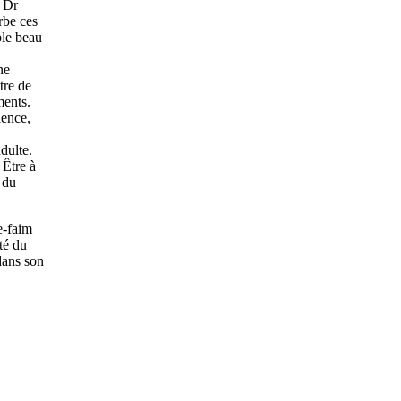
e Dr
rbe ces
ble beau
ne
tre de
ments.
lence,
dulte.
 Être à
 du
e-faim
té du
dans son