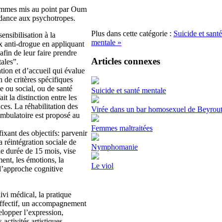
grammes mis au point par Oum
ndance aux psychotropes.
Plus dans cette catégorie :
Suicide et santé
ensibilisation à la
mentale »
x anti-drogue en appliquant
afin de leur faire prendre
Articles connexes
ales”.
tion et d’accueil qui évalue
 de critères spécifiques
e ou social, ou de santé
Suicide et santé mentale
t la distinction entre les
es. La réhabilitation des
Virée dans un bar homosexuel de Beyrou
ambulatoire est proposé au
Femmes maltraitées
xant des objectifs: parvenir
a réintégration sociale de
Nymphomanie
ne durée de 15 mois, vise
ent, les émotions, la
Le viol
t l’approche cognitive
ivi médical, la pratique
hoaffectif, un accompagnement
elopper l’expression,
activités artistiques.