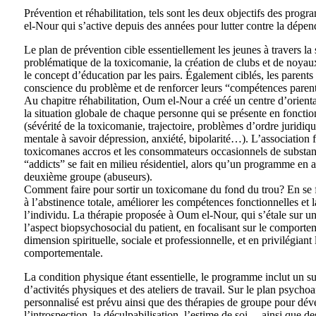
Prévention et réhabilitation, tels sont les deux objectifs des pro
el-Nour qui s’active depuis des années pour lutter contre la dépe
Le plan de prévention cible essentiellement les jeunes à travers la s
problématique de la toxicomanie, la création de clubs et de noyau
le concept d’éducation par les pairs. Également ciblés, les parents 
conscience du problème et de renforcer leurs “compétences parent
Au chapitre réhabilitation, Oum el-Nour a créé un centre d’orienta
la situation globale de chaque personne qui se présente en fonction
(sévérité de la toxicomanie, trajectoire, problèmes d’ordre juridiqu
mentale à savoir dépression, anxiété, bipolarité…). L’association fai
toxicomanes accros et les consommateurs occasionnels de substanc
“addicts” se fait en milieu résidentiel, alors qu’un programme en 
deuxième groupe (abuseurs).
Comment faire pour sortir un toxicomane du fond du trou? En se fi
à l’abstinence totale, améliorer les compétences fonctionnelles et l
l’individu. La thérapie proposée à Oum el-Nour, qui s’étale sur u
l’aspect biopsychosocial du patient, en focalisant sur le comportem
dimension spirituelle, sociale et professionnelle, et en privilégian
comportementale.
La condition physique étant essentielle, le programme inclut un su
d’activités physiques et des ateliers de travail. Sur le plan psyc
personnalisé est prévu ainsi que des thérapies de groupe pour dév
l’introspection, la déculpabilisation, l’estime de soi… ainsi que des 