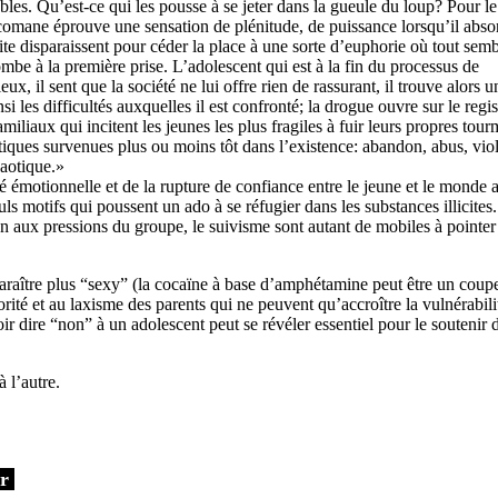
ables. Qu’est-ce qui les pousse à se jeter dans la gueule du loup? Pour l
omane éprouve une sensation de plénitude, de puissance lorsqu’il abso
bite disparaissent pour céder la place à une sorte d’euphorie où tout sem
ombe à la première prise. L’adolescent qui est à la fin du processus de
ux, il sent que la société ne lui offre rien de rassurant, il trouve alors u
les difficultés auxquelles il est confronté; la drogue ouvre sur le regis
iaux qui incitent les jeunes les plus fragiles à fuir leurs propres tour
tiques survenues plus ou moins tôt dans l’existence: abandon, abus, vio
haotique.»
té émotionnelle et de la rupture de confiance entre le jeune et le monde a
s motifs qui poussent un ado à se réfugier dans les substances illicites.
tion aux pressions du groupe, le suivisme sont autant de mobiles à pointer
paraître plus “sexy” (la cocaïne à base d’amphétamine peut être un coup
rité et au laxisme des parents qui ne peuvent qu’accroître la vulnérabili
r dire “non” à un adolescent peut se révéler essentiel pour le soutenir 
 l’autre.
ur