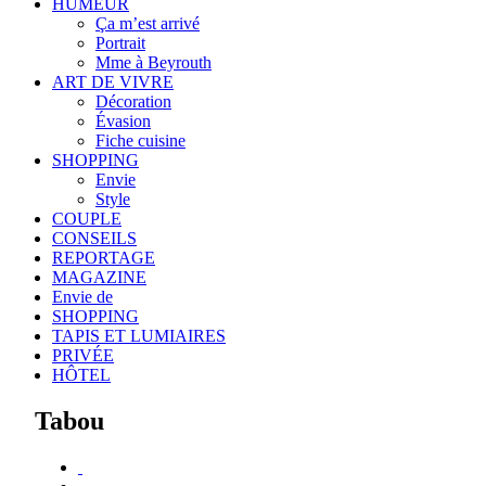
HUMEUR
Ça m’est arrivé
Portrait
Mme à Beyrouth
ART DE VIVRE
Décoration
Évasion
Fiche cuisine
SHOPPING
Envie
Style
COUPLE
CONSEILS
REPORTAGE
MAGAZINE
Envie de
SHOPPING
TAPIS ET LUMIAIRES
PRIVÉE
HÔTEL
Tabou