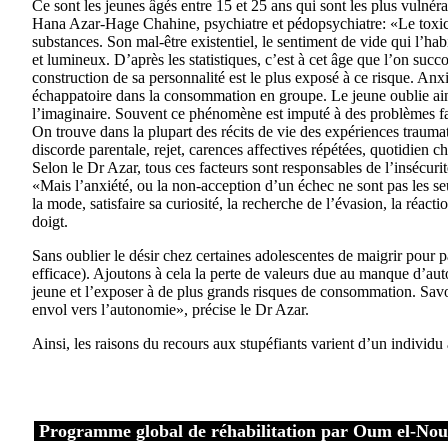
Ce sont les jeunes âgés entre 15 et 25 ans qui sont les plus vulnér
Hana Azar-Hage Chahine, psychiatre et pédopsychiatre: «Le toxic
substances. Son mal-être existentiel, le sentiment de vide qui l’ha
et lumineux. D’après les statistiques, c’est à cet âge que l’on succ
construction de sa personnalité est le plus exposé à ce risque. Anxie
échappatoire dans la consommation en groupe. Le jeune oublie ainsi 
l’imaginaire. Souvent ce phénomène est imputé à des problèmes famil
On trouve dans la plupart des récits de vie des expériences trauma
discorde parentale, rejet, carences affectives répétées, quotidien c
Selon le Dr Azar, tous ces facteurs sont responsables de l’insécuri
«Mais l’anxiété, ou la non-acception d’un échec ne sont pas les seul
la mode, satisfaire sa curiosité, la recherche de l’évasion, la réac
doigt.
Sans oublier le désir chez certaines adolescentes de maigrir pour 
efficace). Ajoutons à cela la perte de valeurs due au manque d’auto
jeune et l’exposer à de plus grands risques de consommation. Savoi
envol vers l’autonomie», précise le Dr Azar.
Ainsi, les raisons du recours aux stupéfiants varient d’un individu à
Programme global de réhabilitation par Oum el-No