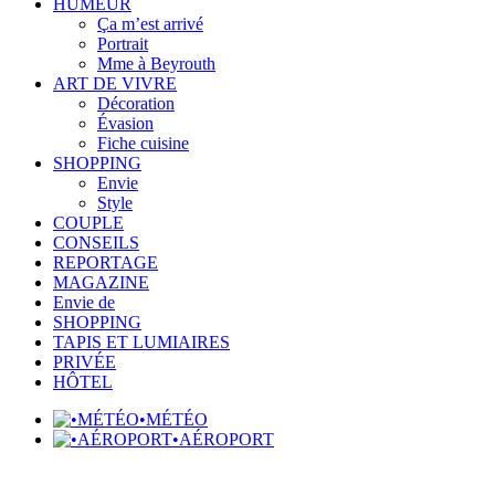
HUMEUR
Ça m’est arrivé
Portrait
Mme à Beyrouth
ART DE VIVRE
Décoration
Évasion
Fiche cuisine
SHOPPING
Envie
Style
COUPLE
CONSEILS
REPORTAGE
MAGAZINE
Envie de
SHOPPING
TAPIS ET LUMIAIRES
PRIVÉE
HÔTEL
•MÉTÉO
•AÉROPORT