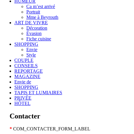
HUMEUR
Ça m’est arrivé
Portrait
Mme à Beyrouth
ART DE VIVRE
Décoration
Évasion
Fiche cuisine
SHOPPING
Envie
Style
COUPLE
CONSEILS
REPORTAGE
MAGAZINE
Envie de
SHOPPING
TAPIS ET LUMIAIRES
PRIVÉE
HÔTEL
Contacter
*
COM_CONTACTER_FORM_LABEL