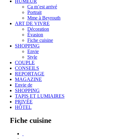
HUMEUR
Ça m’est arrivé
Portrait
Mme à Beyrouth
ART DE VIVRE
Décoration
Évasion
Fiche cuisine
SHOPPING
Envie
Style
COUPLE
CONSEILS
REPORTAGE
MAGAZINE
Envie de
SHOPPING
TAPIS ET LUMIAIRES
PRIVÉE
HÔTEL
Fiche cuisine