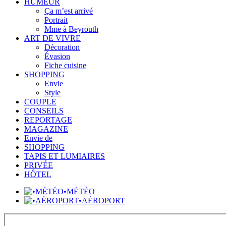
HUMEUR
Ça m’est arrivé
Portrait
Mme à Beyrouth
ART DE VIVRE
Décoration
Évasion
Fiche cuisine
SHOPPING
Envie
Style
COUPLE
CONSEILS
REPORTAGE
MAGAZINE
Envie de
SHOPPING
TAPIS ET LUMIAIRES
PRIVÉE
HÔTEL
•MÉTÉO
•AÉROPORT