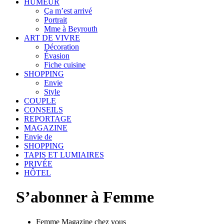
HUMEUR
Ça m’est arrivé
Portrait
Mme à Beyrouth
ART DE VIVRE
Décoration
Évasion
Fiche cuisine
SHOPPING
Envie
Style
COUPLE
CONSEILS
REPORTAGE
MAGAZINE
Envie de
SHOPPING
TAPIS ET LUMIAIRES
PRIVÉE
HÔTEL
S’abonner à Femme
Femme Magazine chez vous