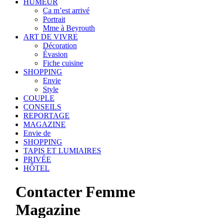
HUMEUR
Ça m’est arrivé
Portrait
Mme à Beyrouth
ART DE VIVRE
Décoration
Évasion
Fiche cuisine
SHOPPING
Envie
Style
COUPLE
CONSEILS
REPORTAGE
MAGAZINE
Envie de
SHOPPING
TAPIS ET LUMIAIRES
PRIVÉE
HÔTEL
Contacter Femme
Magazine