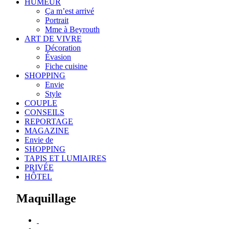
HUMEUR
Ça m’est arrivé
Portrait
Mme à Beyrouth
ART DE VIVRE
Décoration
Évasion
Fiche cuisine
SHOPPING
Envie
Style
COUPLE
CONSEILS
REPORTAGE
MAGAZINE
Envie de
SHOPPING
TAPIS ET LUMIAIRES
PRIVÉE
HÔTEL
Maquillage