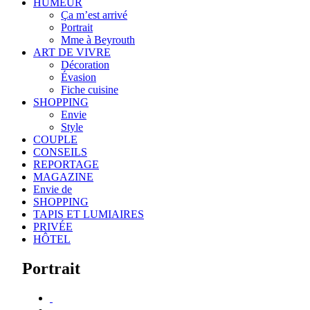
HUMEUR
Ça m’est arrivé
Portrait
Mme à Beyrouth
ART DE VIVRE
Décoration
Évasion
Fiche cuisine
SHOPPING
Envie
Style
COUPLE
CONSEILS
REPORTAGE
MAGAZINE
Envie de
SHOPPING
TAPIS ET LUMIAIRES
PRIVÉE
HÔTEL
Portrait