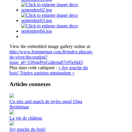
View the embedded image gallery online at:
http://www.femmemag.com.lb/index.php/art-
de-vivre/decoration?
issue_id=33#sigProGalleria87e95efd43
Plus dans cette catégorie :
« Joy touche du
bois!
Triplex parisien minimaliste »
Articles connexes
Un mix and match de styles signé Olga
Berkhman
La vie de château
Joy touche du bois!