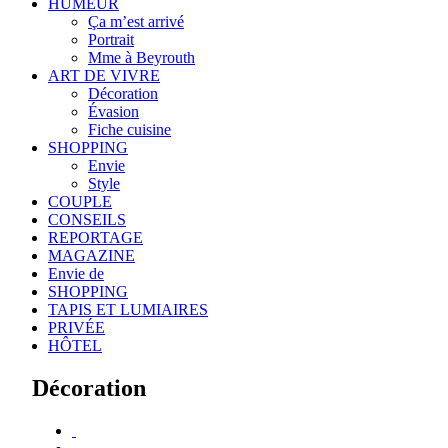
HUMEUR
Ça m’est arrivé
Portrait
Mme à Beyrouth
ART DE VIVRE
Décoration
Évasion
Fiche cuisine
SHOPPING
Envie
Style
COUPLE
CONSEILS
REPORTAGE
MAGAZINE
Envie de
SHOPPING
TAPIS ET LUMIAIRES
PRIVÉE
HÔTEL
Décoration