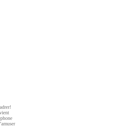
adrer!
vient
léphone
s’amuser