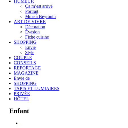
HUMEUR
Ça m’est arrivé
Portrait
Mme à Beyrouth
ART DE VIVRE
Décoration
Évasion
Fiche cuisine
SHOPPING
Envie
Style
COUPLE
CONSEILS
REPORTAGE
MAGAZINE
Envie de
SHOPPING
TAPIS ET LUMIAIRES
PRIVÉE
HÔTEL
Enfant