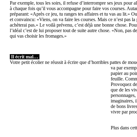
Par exemple, tous les soirs, il refuse d’interrompre ses jeux pour a
à chaque fois qu’il vous accompagne pour faire vos courses. Autant
préparant: «Après ce jeu, tu ranges tes affaires et tu vas au lit.» 
et convaincu: «Viens, on va faire les courses. Mais ce n’est pas la
achèterai pas.» Le voilà prévenu, c’est déjà une bonne chose. Pour é
l’idéal c’est de lui proposer tout de suite autre chose. «Non, pas d
qui vas choisir les fromages.»
Il écrit mal…
Votre petit écolier ne réussit à écrire que d’horribles pattes de mouch
va par exemple
papier au poin
feuille. Comm
Provoquez des
que de les vi
personnages, i
imaginaires, 
de bons livre
vivre par proc
Plus dans cet