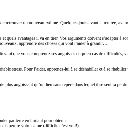
oin de retrouver un nouveau rythme. Quelques jours avant la rentrée, avan
va et quels avantages il va en tirer. Vos arguments doivent s’adapter à so
de nouveaux, apprendre des choses qui vont l’aider à grandir…
 Dites-lui que vous comprenez ses angoisses et qu’en cas de difficultés, v
able stress. Pour l’aider, apprenez-lui à se déshabiller et à se rhabiller 
de plus angoissant qu’un lieu sans repère dans lequel il se sentira perdu
rouler par terre en hurlant pour obtenir
ais perdre votre calme (difficile c’est vrai!).