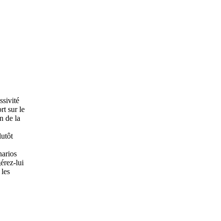
ssivité
rt sur le
n de la
lutôt
narios
érez-lui
 les