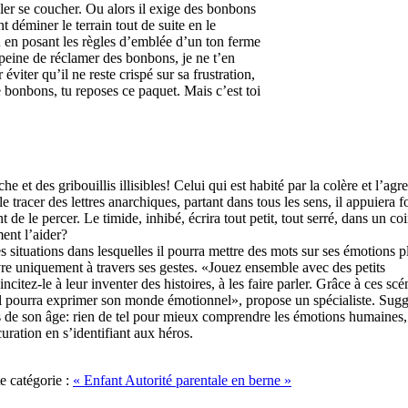
ller se coucher. Ou alors il exige des bonbons
 déminer le terrain tout de suite en le
Ou en posant les règles d’emblée d’un ton ferme
 peine de réclamer des bonbons, je ne t’en
viter qu’il ne reste crispé sur sa frustration,
e bonbons, tu reposes ce paquet. Mais c’est toi
e et des gribouillis illisibles! Celui qui est habité par la colère et l’agre
 tracer des lettres anarchiques, partant dans tous les sens, il appuiera fo
t de le percer. Le timide, inhibé, écrira tout petit, tout serré, dans un coi
ent l’aider?
 situations dans lesquelles il pourra mettre des mots sur ses émotions p
vre uniquement à travers ses gestes. «Jouez ensemble avec des petits
ncitez-le à leur inventer des histoires, à les faire parler. Grâce à ces scé
il pourra exprimer son monde émotionnel», propose un spécialiste. Sugg
s de son âge: rien de tel pour mieux comprendre les émotions humaines,
uration en s’identifiant aux héros.
te catégorie :
« Enfant
Autorité parentale en berne »