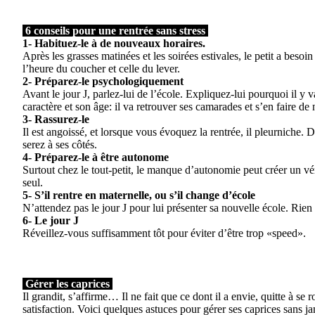
6 conseils pour une rentrée sans stress
1- Habituez-le à de nouveaux horaires.
Après les grasses matinées et les soirées estivales, le petit a bes
l’heure du coucher et celle du lever.
2- Préparez-le psychologiquement
Avant le jour J, parlez-lui de l’école. Expliquez-lui pourquoi il y 
caractère et son âge: il va retrouver ses camarades et s’en faire 
3- Rassurez-le
Il est angoissé, et lorsque vous évoquez la rentrée, il pleurniche.
serez à ses côtés.
4- Préparez-le à être autonome
Surtout chez le tout-petit, le manque d’autonomie peut créer un vérit
seul.
5- S’il rentre en maternelle, ou s’il change d’école
N’attendez pas le jour J pour lui présenter sa nouvelle école. Rien 
6- Le jour J
Réveillez-vous suffisamment tôt pour éviter d’être trop «speed».
Gérer les caprices
Il grandit, s’affirme… Il ne fait que ce dont il a envie, quitte à se 
satisfaction. Voici quelques astuces pour gérer ses caprices sans jam