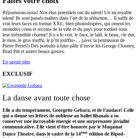
Faites votre choix
Réjouissons-nous! Nos élus potentiels ont du talent! Un incroyable
talent! Ils sont passés maîtres dans l’art de la séduction… Il suffit de
voir leurs faces en format XXL, bien photoshopées, qui ornent les
moindres coins et recoins de la ville et du pays pour tomber sous
leur irrésistible charme! Il y a le vrai, le faux, le laid, le beau, «le dur,
le mou, le gros touffu, le p’tit joufflu»… (avec la permission de
Pierre Perret!) Des portraits à faire pâlir d’envie les George Clooney,
Brad Pitt et autres beaux gosses.
En savoir plus
EXCLUSIF
La danse avant toute chose
Elle a du tempérament, Georgette Gebara, et de l’audace! Celle
qui a donné ses lettres de noblesse au ballet libanais a su
conserver une incroyable énergie et une surprenante jovialité
communicative. Elle vient d’être honorée par le Maqamat
ème
Dance Theatre, dans le cadre de la 14
édition de Bipod-