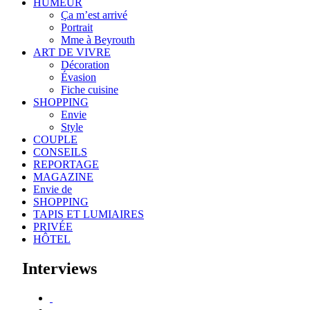
HUMEUR
Ça m’est arrivé
Portrait
Mme à Beyrouth
ART DE VIVRE
Décoration
Évasion
Fiche cuisine
SHOPPING
Envie
Style
COUPLE
CONSEILS
REPORTAGE
MAGAZINE
Envie de
SHOPPING
TAPIS ET LUMIAIRES
PRIVÉE
HÔTEL
Interviews