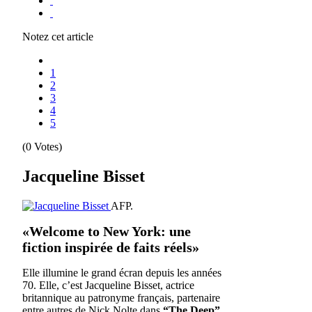
Notez cet article
1
2
3
4
5
(0 Votes)
Jacqueline Bisset
AFP.
«Welcome to New York: une
fiction inspirée de faits réels»
Elle illumine le grand écran depuis les années
70. Elle, c’est Jacqueline Bisset, actrice
britannique au patronyme français, partenaire
entre autres de Nick Nolte dans
“The Deep”
,