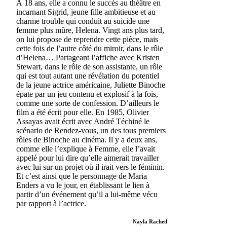
À 18 ans, elle a connu le succès au théâtre en
incarnant Sigrid, jeune fille ambitieuse et au
charme trouble qui conduit au suicide une
femme plus mûre, Helena. Vingt ans plus tard,
on lui propose de reprendre cette pièce, mais
cette fois de l’autre côté du miroir, dans le rôle
d’Helena… Partageant l’affiche avec Kristen
Stewart, dans le rôle de son assistante, un rôle
qui est tout autant une révélation du potentiel
de la jeune actrice américaine, Juliette Binoche
épate par un jeu contenu et explosif à la fois,
comme une sorte de confession. D’ailleurs le
film a été écrit pour elle. En 1985, Olivier
Assayas avait écrit avec André Téchiné le
scénario de Rendez-vous, un des tous premiers
rôles de Binoche au cinéma. Il y a deux ans,
comme elle l’explique à Femme, elle l’avait
appelé pour lui dire qu’elle aimerait travailler
avec lui sur un projet où il irait vers le féminin.
Et c’est ainsi que le personnage de Maria
Enders a vu le jour, en établissant le lien à
partir d’un événement qu’il a lui-même vécu
par rapport à l’actrice.
Nayla Rached