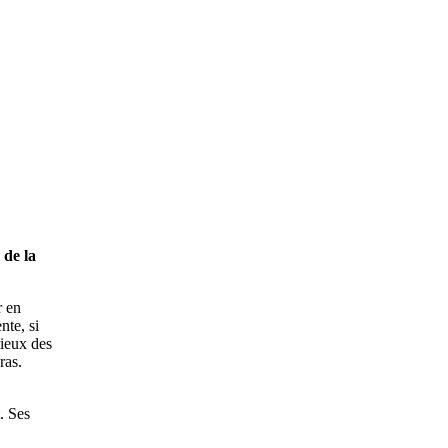
 de la
r en
nte, si
tieux des
ras.
. Ses