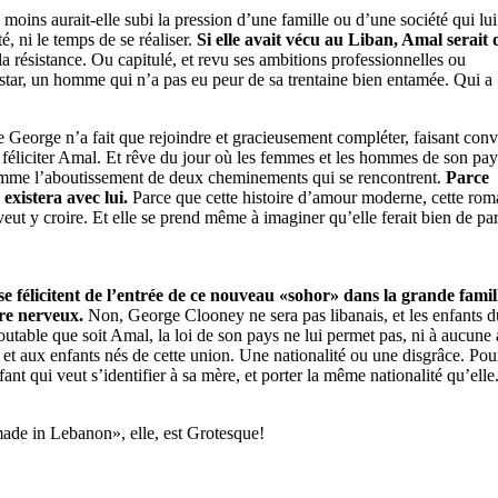
du moins aurait-elle subi la pression d’une famille ou d’une société qui lui
té, ni le temps de se réaliser.
Si elle avait vécu au Liban, Amal serait 
e la résistance. Ou capitulé, et revu ses ambitions professionnelles ou
 star, un homme qui n’a pas eu peur de sa trentaine bien entamée. Qui a
ue George n’a fait que rejoindre et gracieusement compléter, faisant con
t féliciter Amal. Et rêve du jour où les femmes et les hommes de son pay
omme l’aboutissement de deux cheminements qui se rencontrent.
Parce
existera avec lui.
Parce que cette histoire d’amour moderne, cette ro
eut y croire. Et elle se prend même à imaginer qu’elle ferait bien de part
se félicitent de l’entrée de ce nouveau «sohor» dans la grande famil
ire nerveux.
Non, George Clooney ne sera pas libanais, et les enfants 
utable que soit Amal, la loi de son pays ne lui permet pas, ni à aucune 
 et aux enfants nés de cette union. Une nationalité ou une disgrâce. Pou
t qui veut s’identifier à sa mère, et porter la même nationalité qu’elle
«made in Lebanon», elle, est Grotesque!