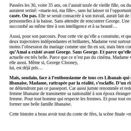
Passées les 30, voire 35 ans, on l’aurait taxée de vieille fille, ou 
auraient seriné: «marie-toi, ma fille», sans lui laisser ni l’opportuni
casée. Ou pas.
Elle se serait consacrée à son travail, aurait fait d
personnelles à la baisse. Sans attendre de rencontrer George. Une
succombé au même titre à son intelligence et à sa beauté…
Aussi, pour son parcours. Pour cette vie qu’elle a construite, et q
deux trajectoires indépendantes et brillantes, Madame veut surtou
moins l’obsession du mariage comme une fin en soi, mais bien c
qu’Amal a existé avant George. Sans George. Et parce qu’elle 
actuelle est très belle. Parce que ce n’est pas du cinéma. Madame v
elle aussi. Même si, George Clooney,
lui, est déjà pris…
Mais, soudain, face à l’enthousiasme de tous ces Libanais qui 
libanaise, Madame, rattrapée par la réalité, s’esclaffe. D’un r
ne détiendront pas ce passeport. Car aussi juriste renommée et redo
femme libanaise de transmettre sa nationalité à son époux étranger
femme. Pour tout homme qui respecte les femmes. Et pour tout enfan
former une belle famille libanaise.
Cette histoire a beau avoir tout du conte de fées, la scène finale 