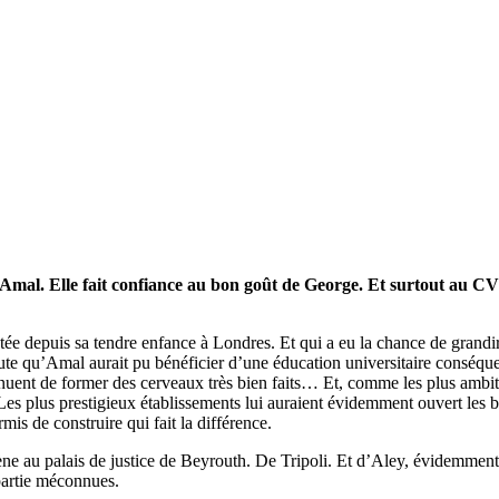
as Amal. Elle fait confiance au bon goût de George. Et surtout au CV
ctée depuis sa tendre enfance à Londres. Et qui a eu la chance de grandi
te qu’Amal aurait pu bénéficier d’une éducation universitaire conséque
ontinuent de former des cerveaux très bien faits… Et, comme les plus ambi
Les plus prestigieux établissements lui auraient évidemment ouvert les b
rmis de construire qui fait la différence.
i mène au palais de justice de Beyrouth. De Tripoli. Et d’Aley, évidemment
 partie méconnues.