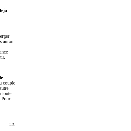
déjà
verger
s auront
mance
ir,
le
du couple
autre
r toute
. Pour
L.Z.