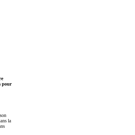
re
ns pour
 son
ans la
ans