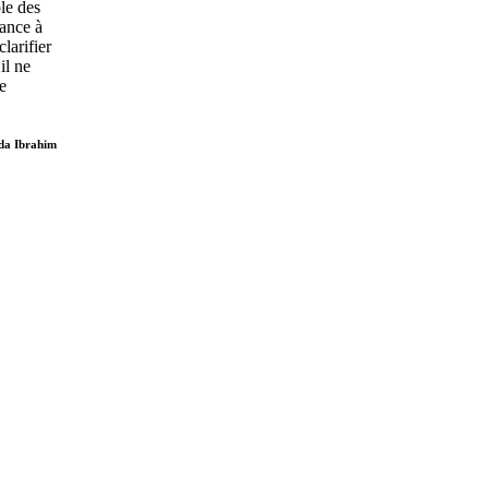
ôle des
dance à
larifier
il ne
e
nda Ibrahim