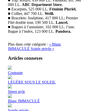
■ Top, Kenzo, 939 000 LL. Pantalon, Iro, 544
000 LL.
ABC Department Store.
■ Escarpins, 525 000 LL.
Féminin Pluriel.
■ Collier, 447 700 LL.
Weill.
■ Bracelets: Joséphine, 417 000 LL; Premier
Flirt double tour, 190 500 LL.
Lancel.
■ Bagues à l’annulaire, 102 000 LL. l’une.
Bague à l’index, 123 000 LL.
Pandora.
Plus dans cette catégorie :
« Blanc
IMMACULÉ
Soirée privée »
Articles connexes
Contraste
LÉGÈRE SOUS LE SOLEIL
Street style
Blanc IMMACULÉ
Soirée privée