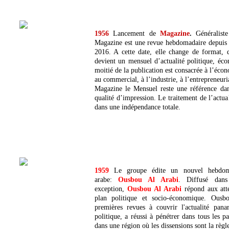
1956
Lancement de
Magazine
.
Généralist
Magazine est une revue hebdomadaire depuis 
2016. A cette date, elle change de format, d
devient un mensuel d’actualité politique, éco
moitié de la publication est consacrée à l’écono
au commercial, à l’industrie, à l’entrepreneur
Magazine le Mensuel reste une référence dans
qualité d’impression. Le traitement de l’actual
dans une indépendance totale.
1959
Le groupe édite un nouvel hebdomad
arabe:
Ousbou Al Arabi
. Diffusé dans
exception,
Ousbou Al Arabi
répond aux atte
plan politique et socio-économique. Ous
premières revues à couvrir l'actualité panar
politique, a réussi à pénétrer dans tous les p
dans une région où les dissensions sont la règl