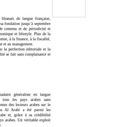
e libanais de langue française,
sa fondation jusqu’à septembre
e contenu et de périodicité et
nomique et lifestyle. Plus de la
mie, à la finance, à la fiscalité,
iat et au management.
 la perfection éditoriale et la
ité se fait sans complaisance et
aire généraliste en langue
 tous les pays arabes sans
ntes des lecteurs arabes sur le
bou Al Arabi a été parmi les
abe et, grâce à sa crédibilité
ays arabes. Un véritable exploit
e.