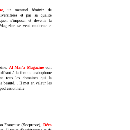
ne
, un mensuel féminin de
iversifiées et par sa qualité
rquer, s'imposer et devenir la
Magazine se veut moderne et
zine,
Al Mar'a Magazine
voit
 offrant à la femme arabophone
ans tous les domaines qui la
 de beauté… Il met en valeur les
professionnelle.
n Française (Socpresse),
Déco