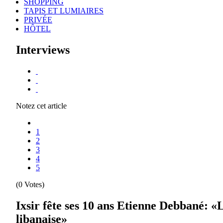
SHOPPING
TAPIS ET LUMIAIRES
PRIVÉE
HÔTEL
Interviews
Notez cet article
1
2
3
4
5
(0 Votes)
Ixsir fête ses 10 ans Etienne Debbané: «
libanaise»