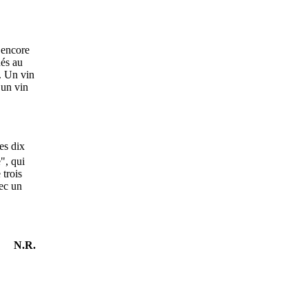
 encore
nés au
. Un vin
 un vin
es dix
", qui
 trois
vec un
N.R.