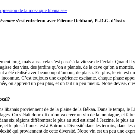
Femme
s’est entretenu avec Etienne Debbané, P.-D.G. d’Ixsir.
ent long, mais aussi cela s’est passé à la vitesse de l’éclair. Quand il y
agisse des vins, des jardins qu’on a plantés, de la cave qu’on a montée,
ut a été réalisé avec beaucoup d’amour, de plaisir. En plus, le vin est u
de inconnue. C’est toujours une expérience excitante, chaque phase appo
née, on apprend un peu plus, et on fait un peu mieux. Notre devise, c’es
ocal?
ins libanais proviennent de de la plaine de la Békaa. Dans le temps, le L
lages. On s’était donc dit qu’on va créer un vin de la montagne, et faire
ans six régions différentes; le plus au sud est situé à Jezzine, le plus au
e, et le plus à l’ouest est à Batroun. Diversité dans les terroirs, dans les
plexité qui proviennent de cette diversité. Notre vin est un peu une expr