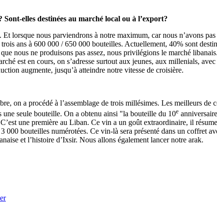
 Sont-elles destinées au marché local ou à l’export?
s. Et lorsque nous parviendrons à notre maximum, car nous n’avons pas
u trois ans à 600 000 / 650 000 bouteilles. Actuellement, 40% sont desti
 que nous ne produisons pas assez, nous privilégions le marché libanais
arché est en cours, on s’adresse surtout aux jeunes, aux millenials, avec
ction augmente, jusqu’à atteindre notre vitesse de croisière.
èbre, on a procédé à l’assemblage de trois millésimes. Les meilleurs de c
e
ns une seule bouteille. On a obtenu ainsi "la bouteille du 10
anniversaire
. C’est une première au Liban. Ce vin a un goût extraordinaire, il résume
3 000 bouteilles numérotées. Ce vin-là sera présenté dans un coffret a
banaise et l’histoire d’Ixsir. Nous allons également lancer notre arak.
er