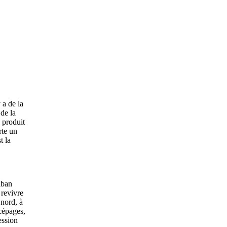
 a de la
 de la
n produit
rte un
t la
iban
 revivre
 nord, à
 cépages,
ession