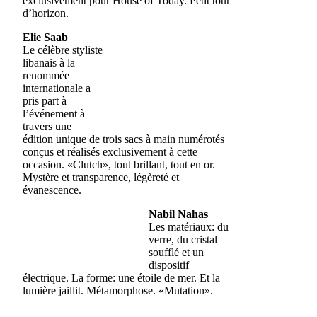
exclusivement pour House of Today. Petit tour
d’horizon.
Elie Saab
Le célèbre styliste
libanais à la
renommée
internationale a
pris part à
l’événement à
travers une
édition unique de trois sacs à main numérotés
conçus et réalisés exclusivement à cette
occasion. «Clutch», tout brillant, tout en or.
Mystère et transparence, légèreté et
évanescence.
Nabil Nahas
Les matériaux: du
verre, du cristal
soufflé et un
dispositif
électrique. La forme: une étoile de mer. Et la
lumière jaillit. Métamorphose. «Mutation».