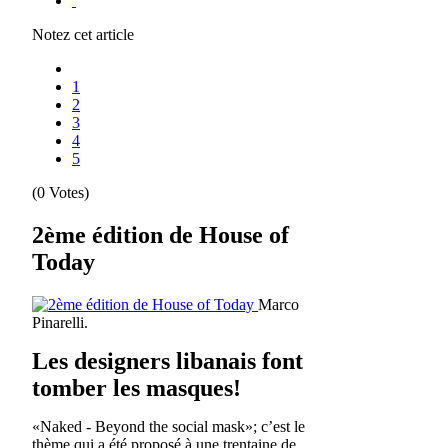
Notez cet article
1
2
3
4
5
(0 Votes)
2ème édition de House of
Today
Marco
Pinarelli.
Les designers libanais font
tomber les masques!
«Naked - Beyond the social mask»; c’est le
thème qui a été proposé à une trentaine de