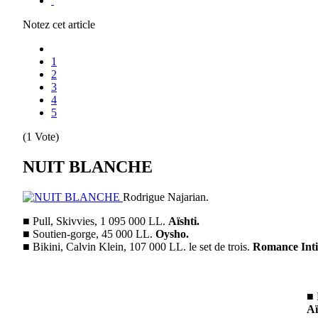
Notez cet article
1
2
3
4
5
(1 Vote)
NUIT BLANCHE
Rodrigue Najarian.
■ Pull, Skivvies, 1 095 000 LL.
Aïshti.
■ Soutien-gorge, 45 000 LL.
Oysho.
■ Bikini, Calvin Klein, 107 000 LL. le set de trois.
Romance Inti
■ 
Aï