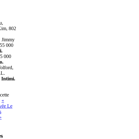
u,
Kim, 802
, Jimmy
155 000
i.
75 000
o.
olford,
LL.
Intimi.
cette
:
«
ivée
Le
s
»
s