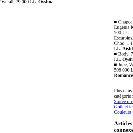
Overall, 79 000 LL.
Oysho.
■ Chapea
Eugenia 
500 LL.
Escarpins
Choo, 1 
LL.
Aïsht
■ Body, 
LL.
Oysh
■ Jupe, W
508 000 
Romance 
Plus dans 
catégorie 
Soirée pr
Goût et le
Couleurs 
Articles
connexe