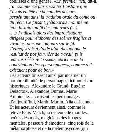
coulisses d’une genèse.
«En premier lieu,
dit-il,
j’ai commencé par raconter l’histoire que
j’avais en tête à chacun des acteurs,
perpétuant ainsi la tradition orale du conte ou
du récit. Ce faisant, j’élaborais moi-même
mon histoire au fil des entrevues (…)
(…) J’utilisais alors des improvisations
dirigées pour élaborer des scènes fragiles et
vivantes, presque toujours sur le fil.
J’enregistrais à l’aide d’un dictaphone le
résultat de nos journées de travail, puis
rentrais réécrire la scène, enrichie de la
contribution des «personnages», comme s’ils
existaient pour de bon.»
Les acteurs finissent ainsi par incarner un
nombre illimité de personnages fictionnels ou
historiques. Alexandre le Grand, Eugène
Delacroix, Alexandre Dumas, Marie-
Antoinette… croisent les personnages
d’aujourd’hui, Martin Martin, Alia et Jeanne.
Et les acteurs deviennent ainsi, comme le
relève Paris-Match, «créateurs de mondes,
poètes des mots, magiciens des images
mentales, passeurs d’émotions, cinq rois de la
métamorphose et de la métempsycose (qui