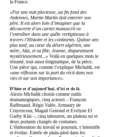
la France.
«Par une nuit pluvieuse, au fin fond des
Ardennes, Martin Martin doit enterrer son
père. Il est alors loin d’imaginer que la
découverte d’un carnet manuscrit va
l’entraîner dans une quête vertigineuse à
travers l’Histoire et les continents. Quinze ans
plus tard, au cœur du désert algérien, une
mère, Alia, et sa fille, Jeanne, disparaissent
mystérieusement...»
Voilà en quelques mots le
résumé, tout aussi énigmatique, de la pièce.
Une pièce qui, comme l’explique Michalik, est
«une réflexion sur la part du récit dans nos
vies et sur son importance».
D’hier et d’aujourd’hui, d’ici et de là
Alexis Michalik choisit comme outils
dramaturgiques, cinq acteurs – François
Raffenaud, Régis Valée, Armaury de
Crayencour, Magali Genoud et Evelyne El
Garby Klai –, cinq tabourets, un plateau nu et
deux portants chargés de costumes.
L’élaboration du travail se poursuit, s’intensifie
et évolue. Entrée de plain-pied dans les