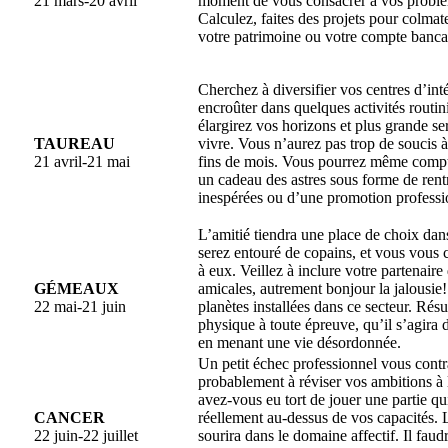
21 mars-20 avril
moment de vous consacrer à vos problè
Calculez, faites des projets pour colmat
votre patrimoine ou votre compte banca
Cherchez à diversifier vos centres d’int
encroûter dans quelques activités routin
élargirez vos horizons et plus grande ser
TAUREAU
vivre. Vous n’aurez pas trop de soucis à
21 avril-21 mai
fins de mois. Vous pourrez même compte
un cadeau des astres sous forme de rent
inespérées ou d’une promotion professi
L’amitié tiendra une place de choix dan
serez entouré de copains, et vous vous 
à eux. Veillez à inclure votre partenaire
GÉMEAUX
amicales, autrement bonjour la jalousie!
22 mai-21 juin
planètes installées dans ce secteur. Résu
physique à toute épreuve, qu’il s’agira 
en menant une vie désordonnée.
Un petit échec professionnel vous contr
probablement à réviser vos ambitions à l
avez-vous eu tort de jouer une partie qui
CANCER
réellement au-dessus de vos capacités.
22 juin-22 juillet
sourira dans le domaine affectif. Il faud