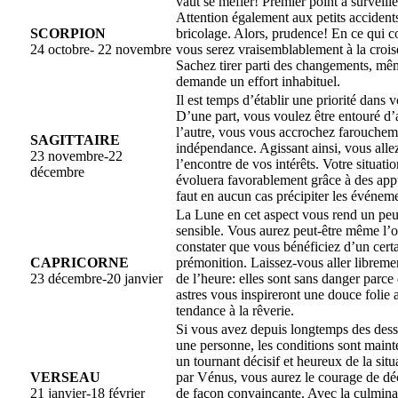
vaut se méfier! Premier point à surveiller
Attention également aux petits accidents
SCORPION
bricolage. Alors, prudence! En ce qui co
24 octobre- 22 novembre
vous serez vraisemblablement à la croi
Sachez tirer parti des changements, mê
demande un effort inhabituel.
Il est temps d’établir une priorité dans v
D’une part, vous voulez être entouré d’
l’autre, vous vous accrochez farouchem
SAGITTAIRE
indépendance. Agissant ainsi, vous alle
23 novembre-22
l’encontre de vos intérêts. Votre situati
décembre
évoluera favorablement grâce à des appu
faut en aucun cas précipiter les événeme
La Lune en cet aspect vous rend un peu 
sensible. Vous aurez peut-être même l’
constater que vous bénéficiez d’un cert
CAPRICORNE
prémonition. Laissez-vous aller libreme
23 décembre-20 janvier
de l’heure: elles sont sans danger parce
astres vous inspireront une douce folie
tendance à la rêverie.
Si vous avez depuis longtemps des des
une personne, les conditions sont maint
un tournant décisif et heureux de la sit
VERSEAU
par Vénus, vous aurez le courage de dé
21 janvier-18 février
de façon convaincante. Avec la culmina