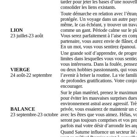
tarder pour jeter les bases d’une nouvel
consolider les liens existants.
Toute démarche en relation avec l’étran
protégée. Un voyage dans un autre pays 
même, le cas échéant, y trouver un trava
LION
comme un gant. Période calme sur le pl
23 juillet-23 août
Vous serez parfaitement à l’aise en com
partenaire, vous aurez envie de flâner, de
En un mot, vous vous sentirez épanoui.
Une grande soif d’apprendre, de progres
limites dans lesquelles vous vous sentiez
vous intéressera. Dans la foulée, pense
VIERGE
ou deux hobbies passionnants, qui vous
24 août-22 septembre
l’avenir à briser la routine. La vie fami
de profondes gratifications. Votre conjo
encourager.
Sur le plan matériel, prenez le maximu
pour éviter les mauvaises surprises dues
environnement astral assez agressif. Trè
BALANCE
privée, vous essaierez de maintenir un 
23 septembre-23 octobre
avec les êtres que vous aimez. Hélas, v
seront pas toujours comprises et vos pr
parfois mal votre désir d’arrondir les an
Quand Saturne influence un secteur lié 