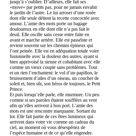
jusqu’à s’oublier. D’ailleurs, elle fait ses
«move» par petits pas, pour ne jamais envahir
le jardin de l’autre. Le lui arroser d’une rosée
dont elle seule détient la recette concoctée avec
amour. L’amie des mots porte un bagage
douloureux en elle dont elle n’a pas fait le
deuil. Elle oscille sans cesse entre fuite en
avant et marche arrière. Elle est passéiste et
revient souvent sur les chemins épineux qui
l’ont peinée. Elle est en adéquation totale voire
fusionnelle avec la douleur des autres, ayant si
bien apprivoisé la sienne et cohabitant avec elle
comme un vieux couple sans problèmes. Tout
et un rien l’enchantent: le vol d’un papillon, le
bruissement d’ailes d’un oiseau, un coucher de
soleil et, bien sûr, son héros de toujours, le Petit
Prince.
Et puis lorsqu’elle parle, elle murmure. Un peu
comme si ses paroles étaient soufflées au vent
afin qu’elles arrivent à bon port. L’amie des
mots est une rencontre marquante. Sortant du
lot. Elle fait partie de ces êtres lumineux qui
arrivent dans votre vie comme un cadeau du
ciel, au moment où vous désespériez de
l’espèce humaine et de ce qu’elle engendre.