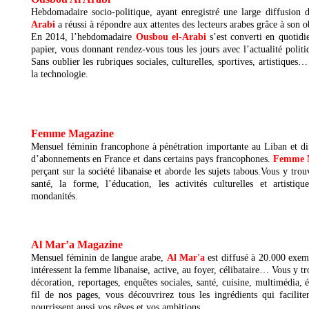
Hebdomadaire socio-politique, ayant enregistré une large diffusion
Arabi
a réussi à répondre aux attentes des lecteurs arabes grâce à son o
En 2014, l’hebdomadaire
Ousbou el-Arabi
s’est converti en quotidie
papier, vous donnant rendez-vous tous les jours avec l’actualité pol
Sans oublier les rubriques sociales, culturelles, sportives, artistiques… 
la technologie.
Femme Magazine
Mensuel féminin francophone à pénétration importante au Liban et di
d’abonnements en France et dans certains pays francophones.
Femme 
perçant sur la société libanaise et aborde les sujets tabous.Vous y trou
santé, la forme, l’éducation, les activités culturelles et artistiqu
mondanités.
Al Mar’a Magazine
Mensuel féminin de langue arabe,
Al Mar'a
est diffusé à 20.000 exempl
intéressent la femme libanaise, active, au foyer, célibataire… Vous y t
décoration, reportages, enquêtes sociales, santé, cuisine, multimédia,
fil de nos pages, vous découvrirez tous les ingrédients qui facilit
nourrissent aussi vos rêves et vos ambitions.