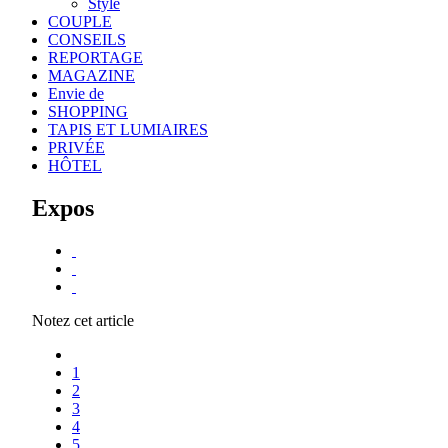
Style
COUPLE
CONSEILS
REPORTAGE
MAGAZINE
Envie de
SHOPPING
TAPIS ET LUMIAIRES
PRIVÉE
HÔTEL
Expos
Notez cet article
1
2
3
4
5