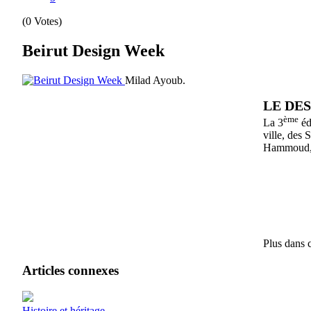
(0 Votes)
Beirut Design Week
Milad Ayoub.
LE DES
ème
La 3
éd
ville, des
Hammoud, 
Plus dans c
Articles connexes
Histoire et héritage