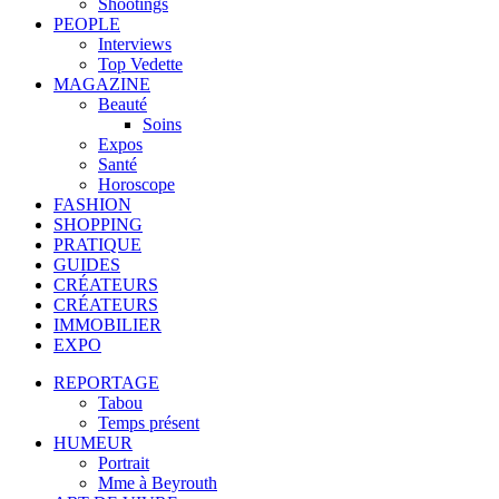
Shootings
PEOPLE
Interviews
Top Vedette
MAGAZINE
Beauté
Soins
Expos
Santé
Horoscope
FASHION
SHOPPING
PRATIQUE
GUIDES
CRÉATEURS
CRÉATEURS
IMMOBILIER
EXPO
REPORTAGE
Tabou
Temps présent
HUMEUR
Portrait
Mme à Beyrouth