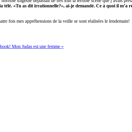
horrible tragédie dépassait de très loin la terrible scène que j’avais pré
 télé. «Tu as dit irrationnelle?», ai-je demandé. Ce à quoi il m’a 
atre fois mes appréhensions de la veille se sont réalisées le lendemain!
cebook!
Mon Judas est une femme »