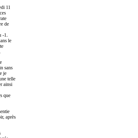
edi 11
ces
rate
re de
 -1.
ans le
te
.
e
in sans
e je
une telle
r ainsi
rs que
sentie
ir, après
s