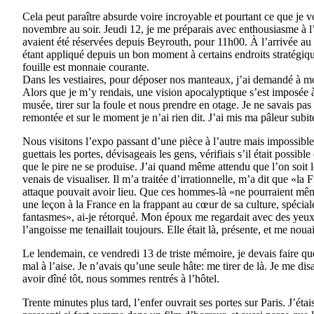
Cela peut paraître absurde voire incroyable et pourtant ce que je
novembre au soir. Jeudi 12, je me préparais avec enthousiasme à
avaient été réservées depuis Beyrouth, pour 11h00. À l’arrivée au 
étant appliqué depuis un bon moment à certains endroits stratégiq
fouille est monnaie courante.
Dans les vestiaires, pour déposer nos manteaux, j’ai demandé à mon
Alors que je m’y rendais, une vision apocalyptique s’est imposée à
musée, tirer sur la foule et nous prendre en otage. Je ne savais pa
remontée et sur le moment je n’ai rien dit. J’ai mis ma pâleur subi
Nous visitons l’expo passant d’une pièce à l’autre mais impossibl
guettais les portes, dévisageais les gens, vérifiais s’il était possib
que le pire ne se produise. J’ai quand même attendu que l’on soit 
venais de visualiser. Il m’a traitée d’irrationnelle, m’a dit que «l
attaque pouvait avoir lieu. Que ces hommes-là «ne pourraient même
une leçon à la France en la frappant au cœur de sa culture, spéci
fantasmes», ai-je rétorqué. Mon époux me regardait avec des yeux
l’angoisse me tenaillait toujours. Elle était là, présente, et me nouai
Le lendemain, ce vendredi 13 de triste mémoire, je devais faire quel
mal à l’aise. Je n’avais qu’une seule hâte: me tirer de là. Je me disa
avoir dîné tôt, nous sommes rentrés à l’hôtel.
Trente minutes plus tard, l’enfer ouvrait ses portes sur Paris. J’éta