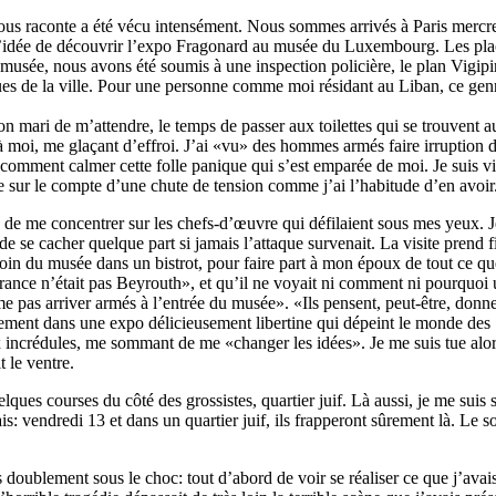
 vous raconte a été vécu intensément. Nous sommes arrivés à Paris mercr
 l’idée de découvrir l’expo Fragonard au musée du Luxembourg. Les pla
musée, nous avons été soumis à une inspection policière, le plan Vigipi
ues de la ville. Pour une personne comme moi résidant au Liban, ce gen
 mari de m’attendre, le temps de passer aux toilettes qui se trouvent au
 moi, me glaçant d’effroi. J’ai «vu» des hommes armés faire irruption d
s comment calmer cette folle panique qui s’est emparée de moi. Je suis vi
te sur le compte d’une chute de tension comme j’ai l’habitude d’en avoir
e de me concentrer sur les chefs-d’œuvre qui défilaient sous mes yeux. J
le de se cacher quelque part si jamais l’attaque survenait. La visite prend f
loin du musée dans un bistrot, pour faire part à mon époux de tout ce qu
a France n’était pas Beyrouth», et qu’il ne voyait ni comment ni pourquoi 
 pas arriver armés à l’entrée du musée». «Ils pensent, peut-être, donne
alement dans une expo délicieusement libertine qui dépeint le monde des
 incrédules, me sommant de me «changer les idées». Je me suis tue alo
t le ventre.
ques courses du côté des grossistes, quartier juif. Là aussi, je me suis 
is: vendredi 13 et dans un quartier juif, ils frapperont sûrement là. Le so
is doublement sous le choc: tout d’abord de voir se réaliser ce que j’avai