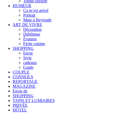
Temps présent
HUMEUR
Ça m’est arrivé
Portrait
Mme à Beyrouth
ART DE VIVRE
Décoration
Diététique
Évasion
Fiche cuisine
SHOPPING
Envie
Style
cadeaux
Guide
COUPLE
CONSEILS
REPORTAGE
MAGAZINE
Envie de
SHOPPING
TAPIS ET LUMIAIRES
PRIVÉE
HÔTEL