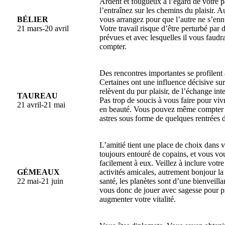
Ardent et fougueux à l’égard de votre p
l’entraînez sur les chemins du plaisir. 
BÉLIER
vous arrangez pour que l’autre ne s’ennu
21 mars-20 avril
Votre travail risque d’être perturbé par 
prévues et avec lesquelles il vous faud
compter.
Des rencontres importantes se profilent 
Certaines ont une influence décisive sur
relèvent du pur plaisir, de l’échange int
TAUREAU
Pas trop de soucis à vous faire pour viv
21 avril-21 mai
en beauté. Vous pouvez même compter 
astres sous forme de quelques rentrées 
L’amitié tient une place de choix dans v
toujours entouré de copains, et vous vo
facilement à eux. Veillez à inclure votr
GÉMEAUX
activités amicales, autrement bonjour la
22 mai-21 juin
santé, les planètes sont d’une bienveilla
vous donc de jouer avec sagesse pour pr
augmenter votre vitalité.