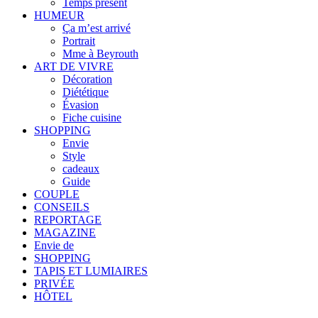
Temps présent
HUMEUR
Ça m’est arrivé
Portrait
Mme à Beyrouth
ART DE VIVRE
Décoration
Diététique
Évasion
Fiche cuisine
SHOPPING
Envie
Style
cadeaux
Guide
COUPLE
CONSEILS
REPORTAGE
MAGAZINE
Envie de
SHOPPING
TAPIS ET LUMIAIRES
PRIVÉE
HÔTEL