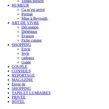
Temps présent
HUMEUR
Ça m’est arrivé
Portrait
Mme à Beyrouth
ART DE VIVRE
Décoration
Diététique
Évasion
Fiche cuisine
SHOPPING
Envie
Style
cadeaux
Guide
COUPLE
CONSEILS
REPORTAGE
MAGAZINE
Envie de
SHOPPING
TAPIS ET LUMIAIRES
PRIVÉE
HÔTEL