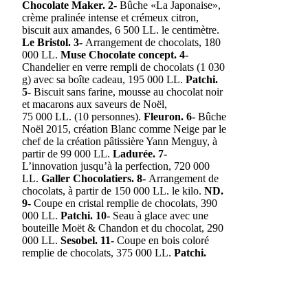
Chocolate Maker. 2-
Bûche «La Japonaise»,
crème pralinée intense et crémeux citron,
biscuit aux amandes, 6 500 LL. le centimètre.
Le Bristol. 3-
Arrangement de chocolats, 180
000 LL.
Muse Chocolate concept. 4-
Chandelier en verre rempli de chocolats (1 030
g) avec sa boîte cadeau, 195 000 LL.
Patchi.
5-
Biscuit sans farine, mousse au chocolat noir
et macarons aux saveurs de Noël,
75 000 LL. (10 personnes).
Fleuron. 6-
Bûche
Noël 2015, création Blanc comme Neige par le
chef de la création pâtissière Yann Menguy, à
partir de 99 000 LL.
Ladurée. 7-
L’innovation jusqu’à la perfection, 720 000
LL.
Galler Chocolatiers. 8-
Arrangement de
chocolats, à partir de 150 000 LL. le kilo.
ND.
9-
Coupe en cristal remplie de chocolats, 390
000 LL.
Patchi. 10-
Seau à glace avec une
bouteille Moët & Chandon et du chocolat, 290
000 LL.
Sesobel. 11-
Coupe en bois coloré
remplie de chocolats, 375 000 LL.
Patchi.