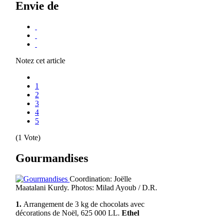
Envie de
Notez cet article
1
2
3
4
5
(1 Vote)
Gourmandises
Coordination: Joëlle
Maatalani Kurdy. Photos: Milad Ayoub / D.R.
1.
Arrangement de 3 kg de chocolats avec
décorations de Noël, 625 000 LL.
Ethel