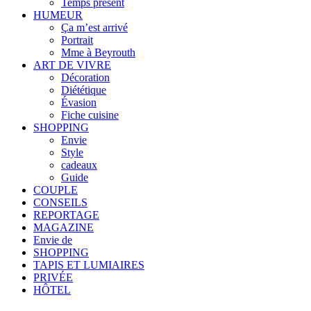
Temps présent
HUMEUR
Ça m’est arrivé
Portrait
Mme à Beyrouth
ART DE VIVRE
Décoration
Diététique
Évasion
Fiche cuisine
SHOPPING
Envie
Style
cadeaux
Guide
COUPLE
CONSEILS
REPORTAGE
MAGAZINE
Envie de
SHOPPING
TAPIS ET LUMIAIRES
PRIVÉE
HÔTEL