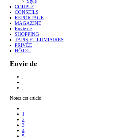
Style
COUPLE
CONSEILS
REPORTAGE
MAGAZINE
Envie de
SHOPPING
TAPIS ET LUMIAIRES
PRIVÉE
HÔTEL
Envie de
Notez cet article
1
2
3
4
5