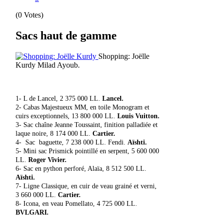
(0 Votes)
Sacs haut de gamme
Shopping: Joëlle
Kurdy
Milad Ayoub.
1- L de Lancel, 2 375 000 LL.
Lancel.
2- Cabas Majestueux MM, en toile Monogram et
cuirs exceptionnels, 13 800 000 LL.
Louis Vuitton.
3- Sac chaîne Jeanne Toussaint, finition palladiée et
laque noire, 8 174 000 LL.
Cartier.
4- Sac baguette, 7 238 000 LL. Fendi.
Aïshti.
5- Mini sac Prismick pointillé en serpent, 5 600 000
LL.
Roger Vivier.
6- Sac en python perforé, Alaïa, 8 512 500 LL.
Aïshti.
7- Ligne Classique, en cuir de veau grainé et verni,
3 660 000 LL.
Cartier.
8- Icona, en veau Pomellato, 4 725 000 LL.
BVLGARI.