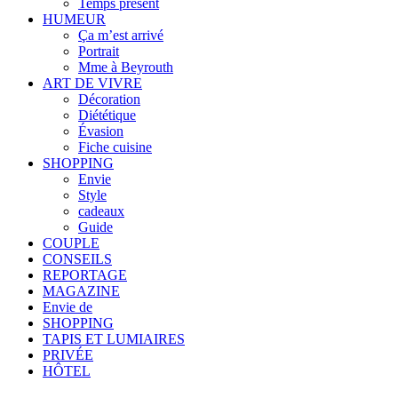
Temps présent
HUMEUR
Ça m’est arrivé
Portrait
Mme à Beyrouth
ART DE VIVRE
Décoration
Diététique
Évasion
Fiche cuisine
SHOPPING
Envie
Style
cadeaux
Guide
COUPLE
CONSEILS
REPORTAGE
MAGAZINE
Envie de
SHOPPING
TAPIS ET LUMIAIRES
PRIVÉE
HÔTEL