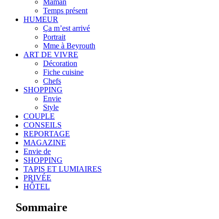
Maman
Temps présent
HUMEUR
Ça m’est arrivé
Portrait
Mme à Beyrouth
ART DE VIVRE
Décoration
Fiche cuisine
Chefs
SHOPPING
Envie
Style
COUPLE
CONSEILS
REPORTAGE
MAGAZINE
Envie de
SHOPPING
TAPIS ET LUMIAIRES
PRIVÉE
HÔTEL
Sommaire