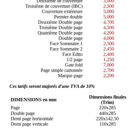
Deuxième de couverture
3,000
Troisième de couverture (IBC)
2,500
Couverture extérieure
5,000
Premier double
5,000
Deuxième Double page
4,700
Troisième Double page
4,500
Quatrième Double page
4,200
Double page
4,000
Face Sommaire 1
2,500
Face Sommaire 2
2,450
Face Edito
2,400
1/2 page
1,250
Gate fold
7,000
Page simple cartonnée
2,700
Marque page
2,200
Ces tarifs seront majorés d'une TVA de 10%
Dimensions finales
DIMENSIONS en mm
(Trim)
Page
220x285
Double page
440x285
Demi page horizontale
220x142.50
Demi page verticale
110x285