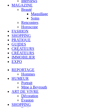
Interviews
MAGAZINE
Beauté
Maquillage
Soins
Rencontres
Horoscope
FASHION
SHOPPING
PRATIQUE
GUIDES
CRÉATEURS
CRÉATEURS
IMMOBILIER
EXPO
REPORTAGE
Hommes
HUMEUR
Portrait
Mme à Beyrouth
ART DE VIVRE
Décoration
Évasion
SHOPPING