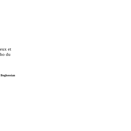
eux et
cho du
 Boghossian