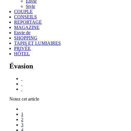
Envie
Style
COUPLE
CONSEILS
REPORTAGE
MAGAZINE
Envie de
SHOPPING
TAPIS ET LUMIAIRES
PRIVÉE
HÔTEL
Évasion
Notez cet article
1
2
3
4