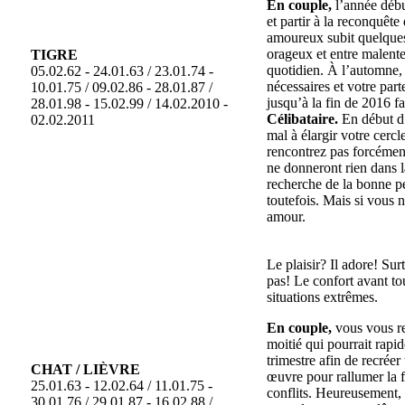
En couple,
l’année débu
et partir à la reconquête
amoureux subit quelques 
orageux et entre malent
TIGRE
quotidien. À l’automne, 
05.02.62 - 24.01.63 / 23.01.74 -
nécessaires et votre par
10.01.75 / 09.02.86 - 28.01.87 /
jusqu’à la fin de 2016 f
28.01.98 - 15.02.99 / 14.02.2010 -
Célibataire.
En début d’
02.02.2011
mal à élargir votre cerc
rencontrez pas forcémen
ne donneront rien dans l
recherche de la bonne p
toutefois. Mais si vous 
amour.
Le plaisir? Il adore! Sur
pas! Le confort avant to
situations extrêmes.
En couple,
vous vous re
moitié qui pourrait rapi
trimestre afin de recrée
CHAT / LIÈVRE
œuvre pour rallumer la f
25.01.63 - 12.02.64 / 11.01.75 -
conflits. Heureusement, 
30.01.76 / 29.01.87 - 16.02.88 /