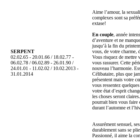
Aime l’amour, la sexuali
complexes sont sa préfé
extase!
En couple
, année inten
d’aventure et ne manque
jusqu’à la fin du printe
SERPENT
vous, de votre charme, de
02.02.65 - 20.01.66 / 18.02.77 -
Vous risquez de mettre v
06.02.78 / 06.02.89 - 26.01.90 /
vous rassurer. Cette pér
24.01.01 - 11.02.02 / 10.02.2013 -
nouveau l’harmonie. Ess
31.01.2014
Célibataire, plus que ja
présentent mais votre cœ
vous ressentez quelques 
votre état d’esprit chang
les choses seront claire
pourrait bien vous faire
durant l’automne et l’hi
Assurément sensuel, ses 
durablement sans se plie
Passionné, il aime la c