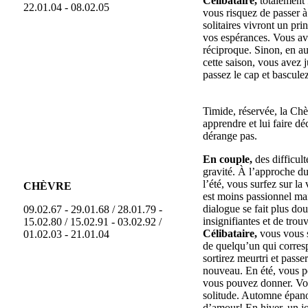
Célibataire,
totalement 
22.01.04 - 08.02.05
vous risquez de passer à
solitaires vivront un pr
vos espérances. Vous ave
réciproque. Sinon, en au
cette saison, vous avez 
passez le cap et bascule
Timide, réservée, la Chèv
apprendre et lui faire dé
dérange pas.
En couple,
des difficul
gravité. À l’approche d
l’été, vous surfez sur la
CHÈVRE
est moins passionnel mai
dialogue se fait plus do
09.02.67 - 29.01.68 / 28.01.79 -
insignifiantes et de trou
15.02.80 / 15.02.91 - 03.02.92 /
Célibataire,
vous vous s
01.02.03 - 21.01.04
de quelqu’un qui corresp
sortirez meurtri et passe
nouveau. En été, vous po
vous pouvez donner. Vous
solitude. Automne épanou
d’amour! En hiver, un jo