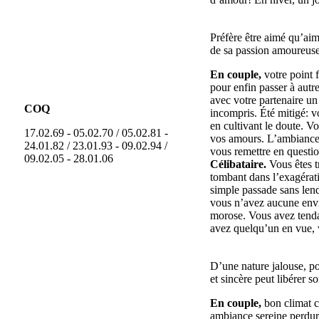
Préfère être aimé qu’aime
de sa passion amoureuse. 
En couple,
votre point 
pour enfin passer à aut
avec votre partenaire un
COQ
incompris. Été mitigé: v
en cultivant le doute. V
17.02.69 - 05.02.70 / 05.02.81 -
vos amours. L’ambiance 
24.01.82 / 23.01.93 - 09.02.94 /
vous remettre en questio
09.02.05 - 28.01.06
Célibataire.
Vous êtes tr
tombant dans l’exagérat
simple passade sans lend
vous n’avez aucune envie
morose. Vous avez tendan
avez quelqu’un en vue, v
D’une nature jalouse, po
et sincère peut libérer s
En couple,
bon climat c
ambiance sereine perdure