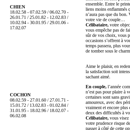
ensemble. Entre le print
CHIEN
liens moins enflammés q
18.02.58 - 07.02.59 / 06.02.70 -
n’aura pas que du bon. V
26.01.71 / 25.01.82 - 12.02.83 /
votre vie de couple…
10.02.94 - 30.01.95 / 29.01.06 -
Célibataire,
votre object
17.02.07
vous empêche pas de fai
sûr de vos choix, vous 
occasions s’offrent à vo
temps passera, plus vous 
de tomber sous le charm
Aime le plaisir, en red
la satisfaction soit inten
sachant aimé.
En couple,
l’année comm
n’est pas pour plaire à
COCHON
certaines sont sans grav
08.02.59 - 27.01.60 / 27.01.71 -
amoureux, avec des pério
15.01.72 / 13.02.83 - 01.02.84 /
vraiment et encore plus 
31.01.95 - 18.02.96 / 18.02.07 -
deux des difficultés à v
06.02.08
Célibataire,
vous visez 
votre prudence risque de
passer à côté de cette 