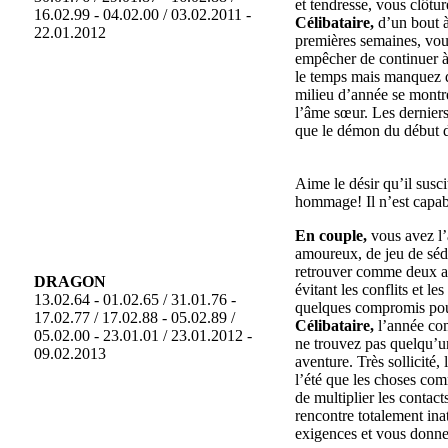
et tendresse, vous clôtu
16.02.99 - 04.02.00 / 03.02.2011 -
Célibataire,
d’un bout à
22.01.2012
premières semaines, vou
empêcher de continuer à
le temps mais manquez d
milieu d’année se montre
l’âme sœur. Les derniers
que le démon du début d
Aime le désir qu’il susci
hommage! Il n’est capabl
En couple,
vous avez l’
amoureux, de jeu de sédu
retrouver comme deux ad
DRAGON
évitant les conflits et 
13.02.64 - 01.02.65 / 31.01.76 -
quelques compromis pour
17.02.77 / 17.02.88 - 05.02.89 /
Célibataire,
l’année co
05.02.00 - 23.01.01 / 23.01.2012 -
ne trouvez pas quelqu’un 
09.02.2013
aventure. Très sollicité,
l’été que les choses com
de multiplier les contac
rencontre totalement in
exigences et vous donne 