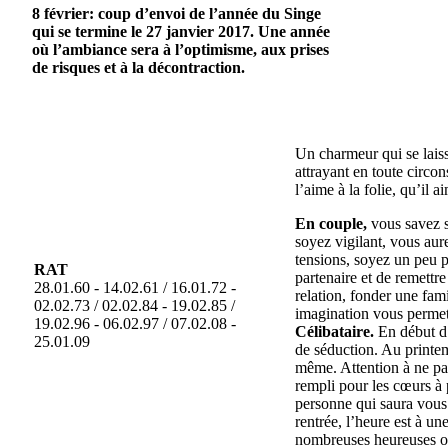
8 février: coup d’envoi de l’année du Singe
qui se termine le 27 janvier 2017. Une année
où l’ambiance sera à l’optimisme, aux prises
de risques et à la décontraction.
Un charmeur qui se laisse
attrayant en toute circo
l’aime à la folie, qu’il 
En couple,
vous savez s
soyez vigilant, vous au
tensions, soyez un peu p
RAT
partenaire et de remettre
28.01.60 - 14.02.61 / 16.01.72 -
relation, fonder une fam
02.02.73 / 02.02.84 - 19.02.85 /
imagination vous permett
19.02.96 - 06.02.97 / 07.02.08 -
Célibataire.
En début d
25.01.09
de séduction. Au printe
même. Attention à ne pas
rempli pour les cœurs à 
personne qui saura vous 
rentrée, l’heure est à un
nombreuses heureuses o