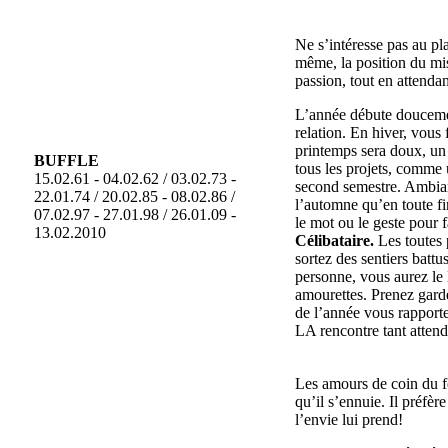
Ne s’intéresse pas au pla
même, la position du mis
passion, tout en attendan
L’année débute douceme
relation. En hiver, vous 
printemps sera doux, un
BUFFLE
tous les projets, comme
15.02.61 - 04.02.62 / 03.02.73 -
second semestre. Ambian
22.01.74 / 20.02.85 - 08.02.86 /
l’automne qu’en toute fi
07.02.97 - 27.01.98 / 26.01.09 -
le mot ou le geste pour f
13.02.2010
Célibataire.
Les toutes 
sortez des sentiers batt
personne, vous aurez le l
amourettes. Prenez garde
de l’année vous rapporte
LA rencontre tant attend
Les amours de coin du fe
qu’il s’ennuie. Il préfèr
l’envie lui prend!