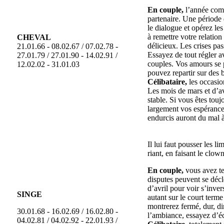
En couple,
l’année comm
partenaire. Une période 
le dialogue et opérez l
à remettre votre relation
CHEVAL
délicieux. Les crises pa
21.01.66 - 08.02.67 / 07.02.78 -
Essayez de tout régler av
27.01.79 / 27.01.90 - 14.02.91 /
couples. Vos amours se p
12.02.02 - 31.01.03
pouvez repartir sur des b
Célibataire,
les occasio
Les mois de mars et d’a
stable. Si vous êtes tou
largement vos espérances
endurcis auront du mal à 
Il lui faut pousser les l
riant, en faisant le clow
En couple,
vous avez te
disputes peuvent se décle
d’avril pour voir s’inve
SINGE
autant sur le court term
montrerez fermé, dur, dir
30.01.68 - 16.02.69 / 16.02.80 -
l’ambiance, essayez d’éc
04.02.81 / 04.02.92 - 22.01.93 /