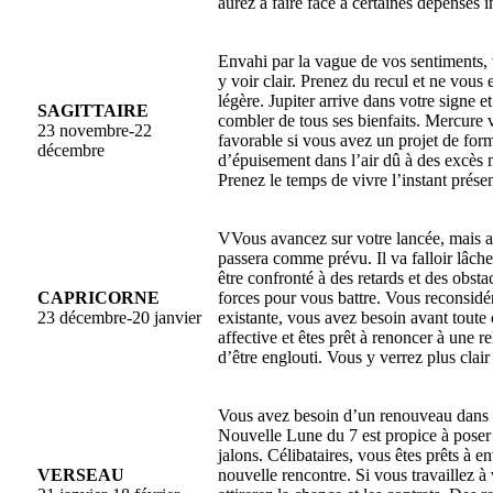
aurez à faire face à certaines dépenses i
Envahi par la vague de vos sentiments,
y voir clair. Prenez du recul et ne vous
légère. Jupiter arrive dans votre signe e
SAGITTAIRE
combler de tous ses bienfaits. Mercure 
23 novembre-22
favorable si vous avez un projet de for
décembre
d’épuisement dans l’air dû à des excès 
Prenez le temps de vivre l’instant présen
VVous avancez sur votre lancée, mais at
passera comme prévu. Il va falloir lâche
être confronté à des retards et des obst
CAPRICORNE
forces pour vous battre. Vous reconsidé
23 décembre-20 janvier
existante, vous avez besoin avant toute 
affective et êtes prêt à renoncer à une re
d’être englouti. Vous y verrez plus clair 
Vous avez besoin d’un renouveau dans v
Nouvelle Lune du 7 est propice à pose
jalons. Célibataires, vous êtes prêts à e
VERSEAU
nouvelle rencontre. Si vous travaillez à