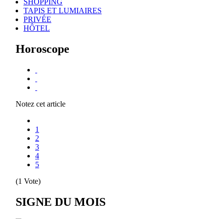
SHOPPING
TAPIS ET LUMIAIRES
PRIVÉE
HÔTEL
Horoscope
Notez cet article
1
2
3
4
5
(1 Vote)
SIGNE DU MOIS